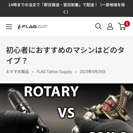
コ
14時までの注文で「即日発送・翌日到着」で配送！（一部地域を除
ン
く）
テ
0
FLAG
ン
Tattoo
ツ
Supply
に
初心者におすすめのマシンはどのタ
ス
イプ？
キ
ッ
おすすめ製品
FLAG Tattoo Supply
2023年9月29日
プ
す
る