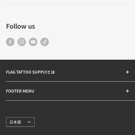
Follow us
FLAG TATTOO SUPPLYとは
世界中から集めた高品質な刺青・タトゥー用品を販売す
FOOTER MENU
る、日本最大級のオンラインストア。
Search
14時までのご注文であれば、「即日発送・翌日到着」で
連絡先情報
配送します。（一部地域を除く）
言
特定商取引法に基づく表記
日本語
語
プライバシーポリシー