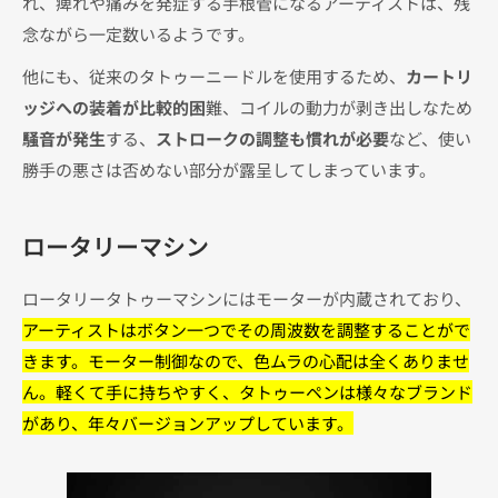
れ、痺れや痛みを発症する手根管になるアーティストは、残
念ながら一定数いるようです。
他にも、従来のタトゥーニードルを使用するため、
カートリ
ッジへの装着が比較的困
難、コイルの動力が剥き出しなため
騒音が発生
する、
ストロークの調整も慣れが必要
など、使い
勝手の悪さは否めない部分が露呈してしまっています。
ロータリーマシン
ロータリータトゥーマシンにはモーターが内蔵されており、
アーティストはボタン一つでその周波数を調整することがで
きます。モーター制御なので、色ムラの心配は全くありませ
ん。軽くて手に持ちやすく、タトゥーペンは様々なブランド
があり、年々バージョンアップしています。